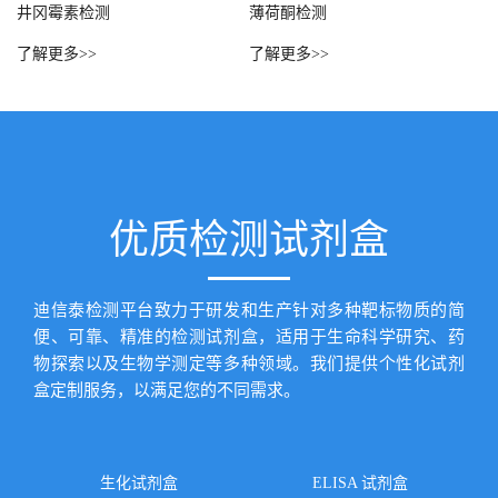
液质联用服务
气质联用服务
丁二酰基肉碱检测
2,6-二甲基吡嗪检测
11-脱氢血栓素B2检测
积雪草酸检测
3-甲基组氨酸检测
三卤甲烷检测
对氨基苯甲酸检测
共轭亚油酸检测
乙醛检测
芳樟醇检测
井冈霉素检测
薄荷酮检测
了解更多>>
了解更多>>