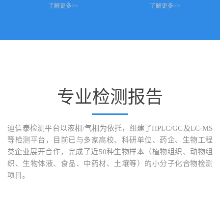
优质检测试剂盒
迪信泰检测平台致力于研发和生产针对多种靶标物质的简
便、可靠、精准的检测试剂盒，适用于生命科学研究、药
物探索以及生物学测定等多种领域。我们提供个性化试剂
盒定制服务，以满足您的不同需求。
生化试剂盒
ELISA 试剂盒
了解更多>>
了解更多>>