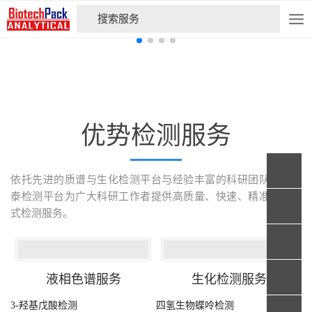
优势检测服务
依托先进的质谱与生化检测平台与经验丰富的科研团队，迪信
泰检测平台为广大科研工作者提供高质量、快速、精准的一站
式检测服务。