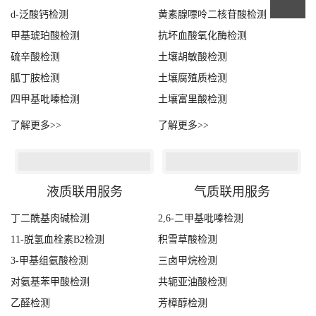
液相色谱服务
生化检测服务
3-羟基戊酸检测
四氢生物蝶呤检测
d-泛酸钙检测
黄素腺嘌呤二核苷酸检测
甲基琥珀酸检测
抗坏血酸氧化酶检测
硫辛酸检测
土壤胡敏酸检测
胍丁胺检测
土壤腐殖质检测
四甲基吡嗪检测
土壤富里酸检测
了解更多>>
了解更多>>