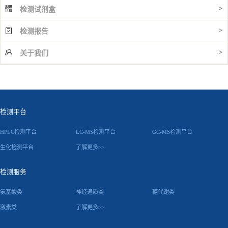
>
检测试剂盒
>
检测报告
>
关于我们
检测平台
HPLC检测平台
LC-MS检测平台
GC-MS检测平台
生化检测平台
了解更多>>
检测服务
氨基酸类
神经递质类
糖代谢类
激素类
了解更多>>