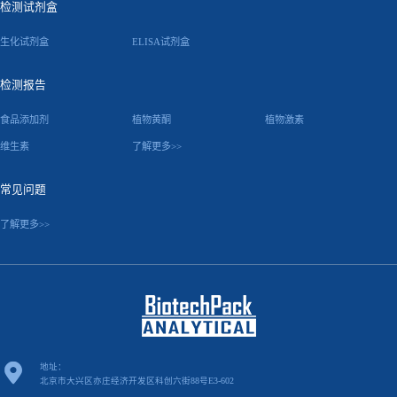
检测试剂盒
生化试剂盒
ELISA试剂盒
检测报告
食品添加剂
植物黄酮
植物激素
维生素
了解更多>>
常见问题
了解更多>>
地址：
北京市大兴区亦庄经济开发区科创六街88号E3-602