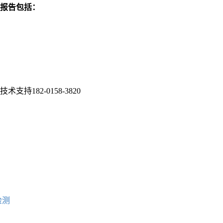
报告包括：
82-0158-3820
检测