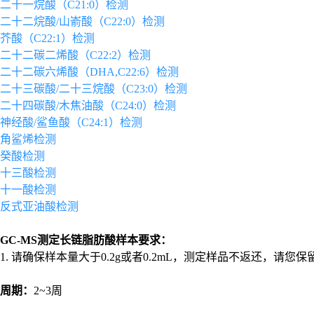
二十一烷酸（C21:0）检测
二十二烷酸/山嵛酸（C22:0）检测
芥酸（C22:1）检测
二十二碳二烯酸（C22:2）检测
二十二碳六烯酸（DHA,C22:6）检测
二十三碳酸/二十三烷酸（C23:0）检测
二十四碳酸/木焦油酸（C24:0）检测
神经酸/鲨鱼酸（C24:1）检测
角鲨烯检测
癸酸检测
十三酸检测
十一酸检测
反式亚油酸检测
GC-MS测定长链脂肪酸样本要求：
1. 请确保样本量大于0.2g或者0.2mL，测定样品不返还，请您
周期：
2~3周