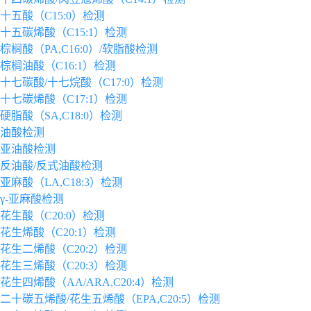
十五酸（C15:0）检测
十五碳烯酸（C15:1）检测
棕榈酸（PA,C16:0）/软脂酸检测
棕榈油酸（C16:1）检测
十七碳酸/十七烷酸（C17:0）检测
十七碳烯酸（C17:1）检测
硬脂酸（SA,C18:0）检测
油酸检测
亚油酸检测
反油酸/反式油酸检测
亚麻酸（LA,C18:3）检测
γ-亚麻酸检测
花生酸（C20:0）检测
花生烯酸（C20:1）检测
花生二烯酸（C20:2）检测
花生三烯酸（C20:3）检测
花生四烯酸（AA/ARA,C20:4）检测
二十碳五烯酸/花生五烯酸（EPA,C20:5）检测