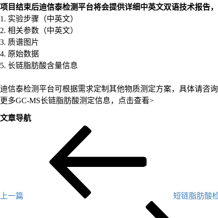
项目结束后迪信泰检测平台将会提供详细中英文双语技术报告，
1. 实验步骤（中英文）
2. 相关参数（中英文）
3. 质谱图片
4. 原始数据
5. 长链脂肪酸含量信息
迪信泰检测平台可根据需求定制其他物质测定方案，具体请咨询技术支持1
更多GC-MS长链脂肪酸测定信息，点击查看>
文章导航
上一篇
短链脂肪酸