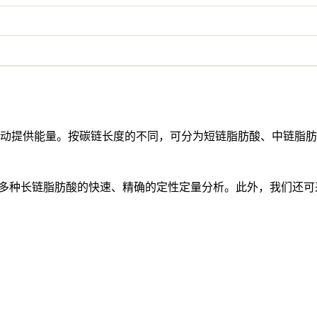
动提供能量。按碳链长度的不同，可分为短链脂肪酸、中链脂肪
现多种长链脂肪酸的快速、精确的定性定量分析。此外，我们还可采