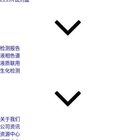
检测报告
液相色谱
液质联用
生化检测
关于我们
公司资讯
资源中心