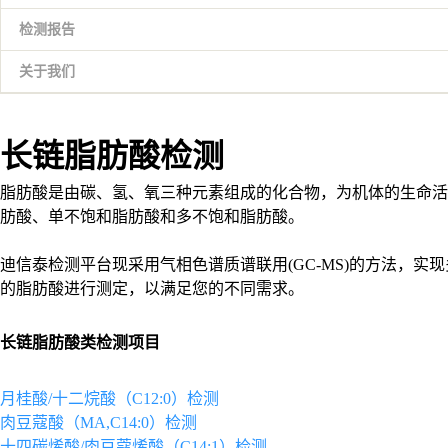
检测报告
关于我们
长链脂肪酸检测
脂肪酸是由碳、氢、氧三种元素组成的化合物，为机体的生命活
肪酸、单不饱和脂肪酸和多不饱和脂肪酸。
迪信泰检测平台现采用气相色谱质谱联用(GC-MS)的方法，实
的脂肪酸进行测定，以满足您的不同需求。
长链脂肪酸类检测项目
月桂酸/十二烷酸（C12:0）检测
肉豆蔻酸（MA,C14:0）检测
十四碳烯酸/肉豆蔻烯酸（C14:1）检测