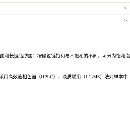
>
>
酸和长链脂肪酸；按碳氢链饱和与不饱和的不同，可分为饱和脂
用高效液相色谱（HPLC）、液质联用（LC-MS）法对样本中