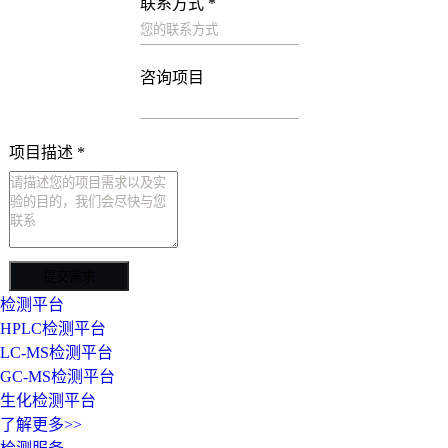
联系方式 *
咨询项目
项目描述 *
提交需求
检测平台
HPLC检测平台
LC-MS检测平台
GC-MS检测平台
生化检测平台
了解更多>>