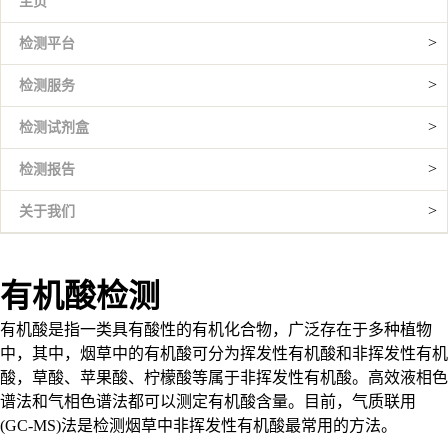
主页
>
检测平台
>
检测服务
>
检测试剂盒
>
检测报告
>
关于我们
有机酸检测
有机酸是指一类具有酸性的有机化合物，广泛存在于多种植物
中，其中，烟草中的有机酸可分为挥发性有机酸和非挥发性有机
酸，草酸、苹果酸、柠檬酸等属于非挥发性有机酸。高效液相色
谱法和气相色谱法都可以测定有机酸含量。目前，气质联用
(GC-MS)法是检测烟草中非挥发性有机酸最常用的方法。