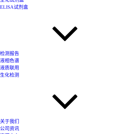
ELISA试剂盒
检测报告
液相色谱
液质联用
生化检测
关于我们
公司资讯