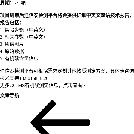
周期：
2~3周
项目结束后迪信泰检测平台将会提供详细中英文双语技术报告，
报告包括：
1. 实验步骤（中英文）
2. 相关参数（中英文）
3. 质谱图片
4. 原始数据
5. 有机酸含量信息
迪信泰检测平台可根据需求定制其他物质测定方案，具体请咨询
技术支持182-0158-3820
更多GC-MS有机酸测定信息，点击查看>
文章导航