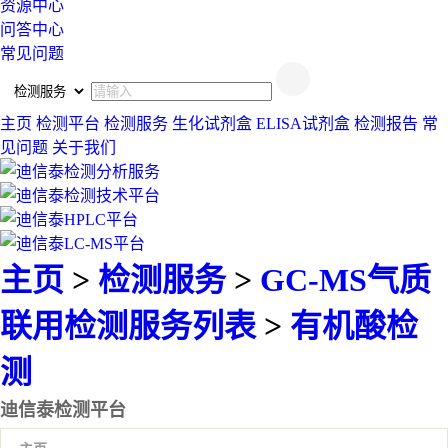
资源中心
问答中心
常见问题
主页
检测平台
检测服务
生化试剂盒
ELISA试剂盒
检测报告
常
见问题
关于我们
主页
>
检测服务
>
GC-MS气质
联用检测服务列表
>
有机酸检
测
迪信泰检测平台