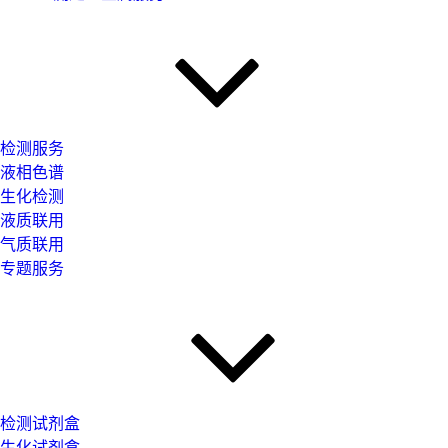
检测服务
液相色谱
生化检测
液质联用
气质联用
专题服务
检测试剂盒
生化试剂盒