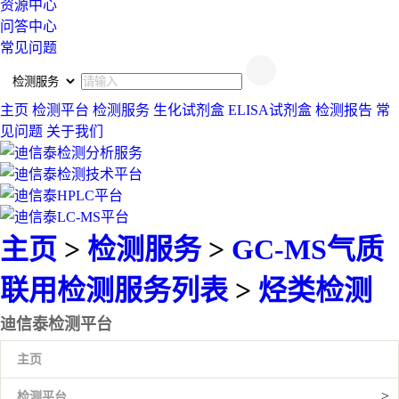
资源中心
问答中心
常见问题
主页
检测平台
检测服务
生化试剂盒
ELISA试剂盒
检测报告
常
见问题
关于我们
主页
>
检测服务
>
GC-MS气质
联用检测服务列表
>
烃类检测
迪信泰检测平台
主页
>
检测平台