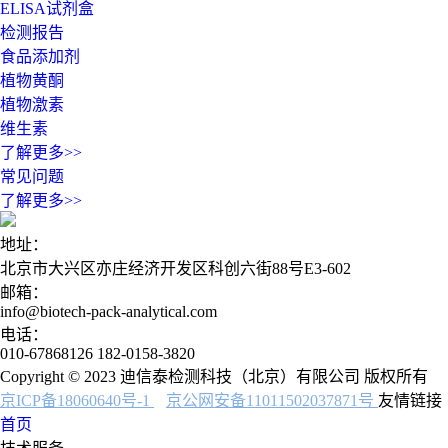
ELISA试剂盒
检测报告
食品添加剂
植物黄酮
植物激素
维生素
了解更多>>
常见问题
了解更多>>
地址：
北京市大兴区亦庄经济开发区科创六街88号E3-602
邮箱：
info@biotech-pack-analytical.com
电话：
010-67868126 182-0158-3820
Copyright © 2023 迪信泰检测科技（北京）有限公司 版权所有
京ICP备18060640号-1
京公网安备11011502037871号
友情链接
首页