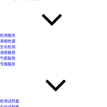
检测服务
液相色谱
生化检测
液质联用
气质联用
专题服务
检测试剂盒
生化试剂盒