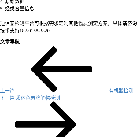
4. 原始数据
5. 烃类含量信息
迪信泰检测平台可根据需求定制其他物质测定方案，具体请咨询
技术支持182-0158-3820
文章导航
上一篇
有机酸检测
下一篇
质体色素降解物检测