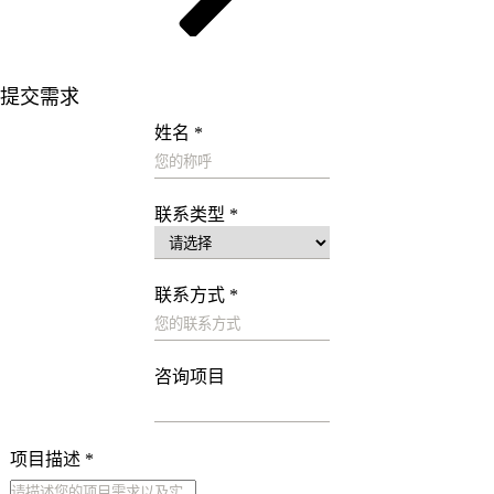
提交需求
姓名 *
联系类型 *
联系方式 *
咨询项目
项目描述 *