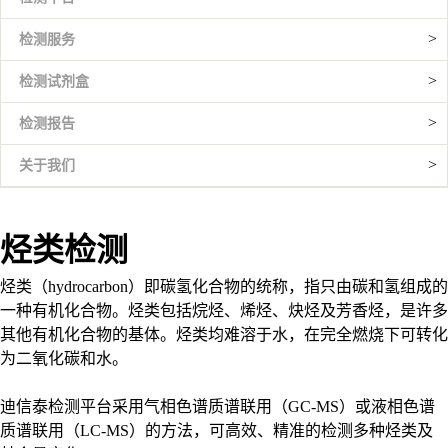
>
检测服务
>
检测试剂盒
>
检测报告
>
关于我们
烃类检测
烃类（hydrocarbon）即碳氢化合物的统称，指只由碳和氢组成的
一种有机化合物。烃类包括烷烃、烯烃、炔烃及芳香烃，是许多
其他有机化合物的基体。烃类均难溶于水，在完全燃烧下可转化
为二氧化碳和水。
迪信泰检测平台采用气相色谱质谱联用（GC-MS）或液相色谱
质谱联用（LC-MS）的方法，可高效、精准的检测多种烃类及