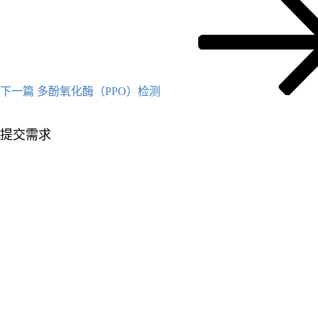
下一篇
多酚氧化酶（PPO）检测
提交需求