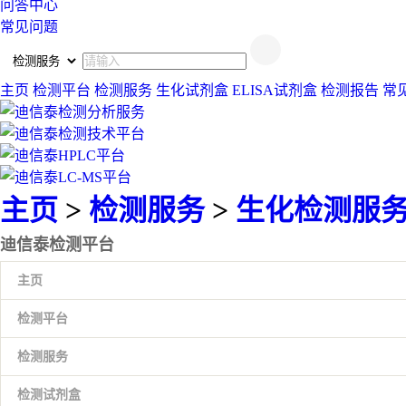
问答中心
常见问题
主页
检测平台
检测服务
生化试剂盒
ELISA试剂盒
检测报告
常
主页
>
检测服务
>
生化检测服
迪信泰检测平台
主页
检测平台
检测服务
检测试剂盒