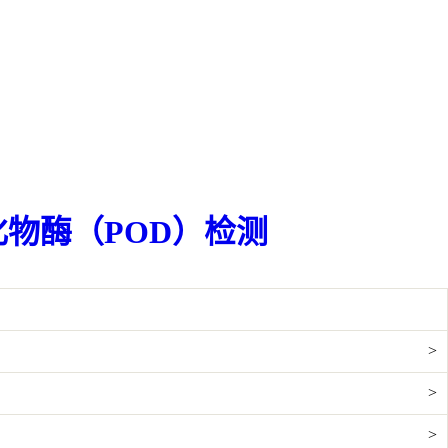
化物酶（POD）检测
>
>
>