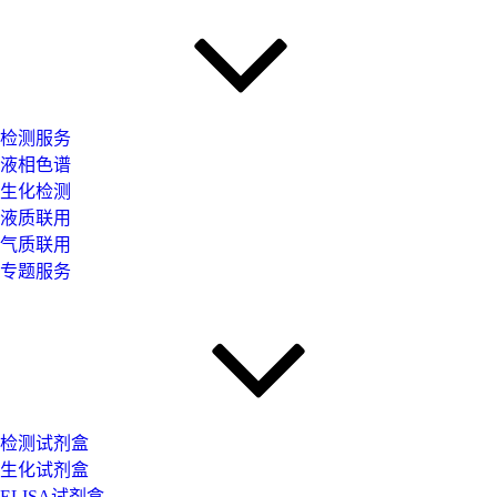
检测服务
液相色谱
生化检测
液质联用
气质联用
专题服务
检测试剂盒
生化试剂盒
ELISA试剂盒