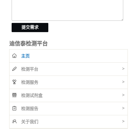
提交需求
迪信泰检测平台
主页
>
检测平台
>
检测服务
>
检测试剂盒
>
检测报告
>
关于我们