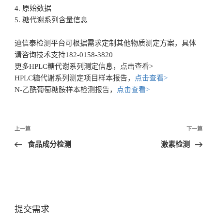
4. 原始数据
5. 糖代谢系列含量信息
迪信泰检测平台可根据需求定制其他物质测定方案，具体
请咨询技术支持182-0158-3820
更多HPLC糖代谢系列测定信息，点击查看>
HPLC糖代谢系列测定项目样本报告，
点击查看>
N-乙酰葡萄糖胺样本检测报告，
点击查看>
文
上一篇
下一篇
章
食品成分检测
激素检测
导
航
提交需求