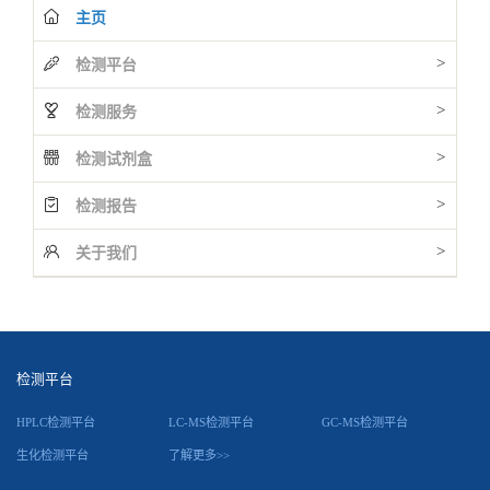
主页
>
检测平台
>
检测服务
>
检测试剂盒
>
检测报告
>
关于我们
检测平台
HPLC检测平台
LC-MS检测平台
GC-MS检测平台
生化检测平台
了解更多>>