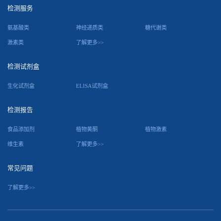
检测服务
氨基酸类
神经递质类
糖代谢类
激素类
了解更多>>
检测试剂盒
生化试剂盒
ELISA试剂盒
检测报告
食品添加剂
植物黄酮
植物激素
维生素
了解更多>>
常见问题
了解更多>>