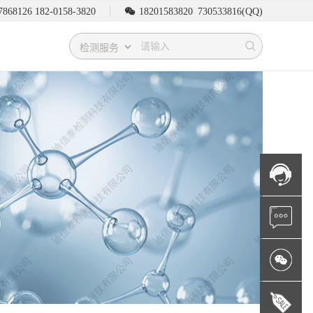
7868126 182-0158-3820
18201583820
730533816
(QQ)