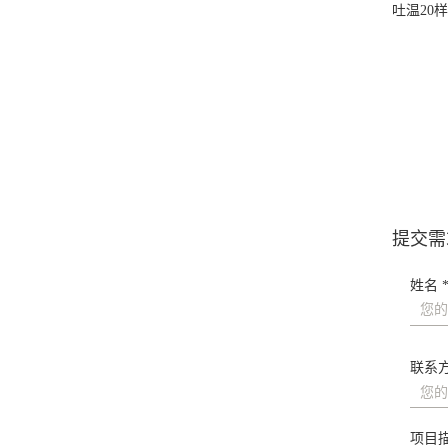
吐温20
文
章
导
航
提交需
姓名 
联系方
项目描