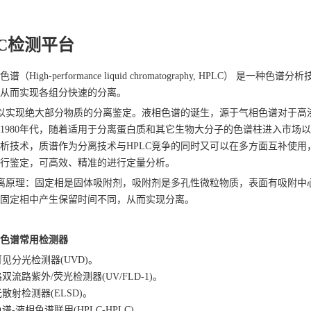
LC检测平台
谱（High-performance liquid chromatography, HPL
从而实现各组分快速的分离。
可以实现绝大部分物质的分离鉴定。液相色谱的诞生，源于气相色谱对于
1980年代，随着适用于分离蛋白质和其它生物大分子的色谱柱进入市场以
析技术，质谱作为分离技术与HPLC竞争的同时又可以在多方面互补使用
行鉴定，可高效、精准的进行定量分析。
分离原理：固定相是固体吸附剂，吸附剂是多孔性微粒物质，表面有吸附
固定相中产生保留时间不同，从而实现分离。
色谱常用检测器
可见分光检测器(UVD)。
路双流路紫外/荧光检测器(UV/FLD-1)。
光散射检测器(ELSD)。
色谱-液相色谱联用(HPLC-HPLC)。