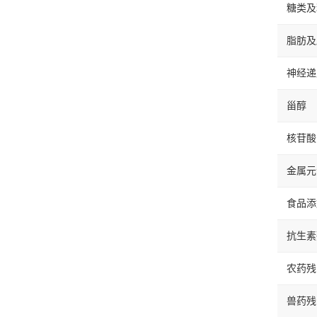
糖类及
脂肪及
神经递
甾醇
核苷酸
金属元
食品添
抗生素
农药残
兽药残