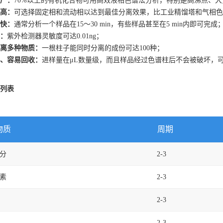
广：
70%以上的有机化合物可用高效液相色谱法分析，特别是高沸点、
高：
可选择固定相和流动相以达到最佳分离效果，比工业精馏塔和气相色
快：
通常分析一个样品在15～30 min，有些样品甚至在5 min内即可完成
：
紫外检测器灵敏度可达0.01ng；
离多种物质：
一根柱子能同时分离的成份可达100种；
、容易回收：
进样量在μL数量级，而且样品经过色谱柱后不会被破坏，
列表
物质
周期
分
2-3
素
2-3
2-3
2-3