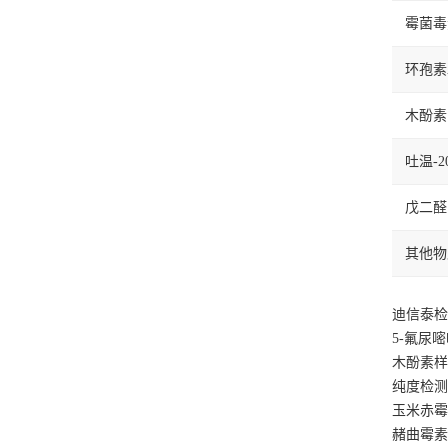
霉菌毒
环孢素
木酚素
吐温-2
戊二醛
其他物
迪信泰检
5-氟尿
木酚素样
纯度检测
玉米赤霉
赭曲霉素