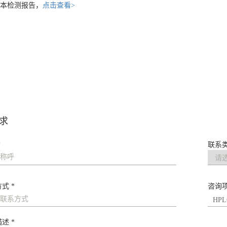
样本检测报告，
点击查看>
求
*
联系类
式 *
咨询
述 *