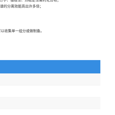
大分子、强极性、热稳定性差的化合物；
谱的分离效能高出许多倍；
；
可以收集单一组分或做制备。