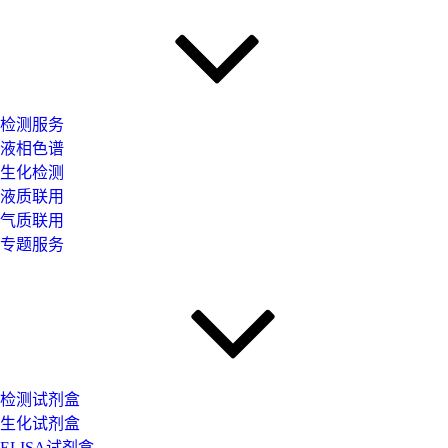
检测服务
液相色谱
生化检测
液质联用
气质联用
专题服务
检测试剂盒
生化试剂盒
ELISA试剂盒