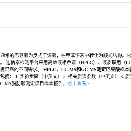
两种异构体。通常的巴豆酸为反式丁烯酸，在甲苯溶液中转化为顺式结
 迪信泰检测平台采用高效液相色谱（HPLC）、液质联用（LC
以满足您的不同需求。
HPLC、LC-MS和GC-MS测定巴豆酸样
包括：
1. 实验步骤（中英文） 2. 相关质谱参数（中英文） 3. 
 LC-MS脂肪酸测定项目样本报告，
点击查看>