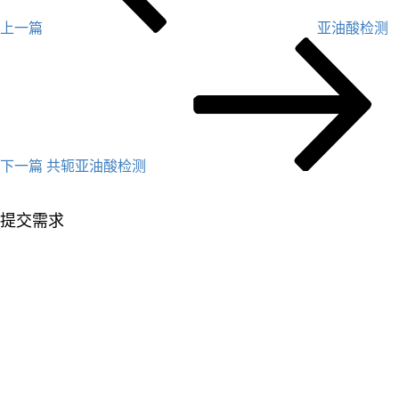
上一篇
亚油酸检测
下一篇
共轭亚油酸检测
提交需求