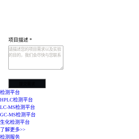
项目描述 *
提交需求
检测平台
HPLC检测平台
LC-MS检测平台
GC-MS检测平台
生化检测平台
了解更多>>
检测服务