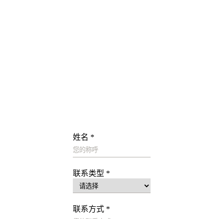
姓名 *
联系类型 *
联系方式 *