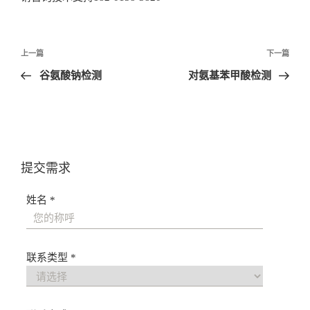
文
上一篇
下一篇
章
谷氨酸钠检测
对氨基苯甲酸检测
导
航
提交需求
姓名 *
联系类型 *