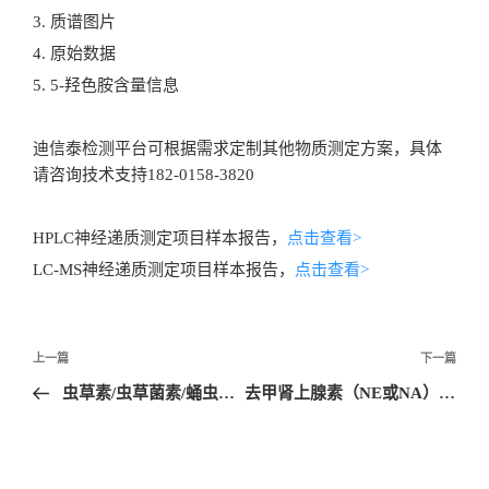
3. 质谱图片
4. 原始数据
5. 5-羟色胺含量信息
迪信泰检测平台可根据需求定制其他物质测定方案，具体
请咨询技术支持182-0158-3820
HPLC神经递质测定项目样本报告，
点击查看>
LC-MS神经递质测定项目样本报告，
点击查看>
文
上一篇
下一篇
章
虫草素/虫草菌素/蛹虫草菌素检测
去甲肾上腺素（NE或NA）检测
导
航