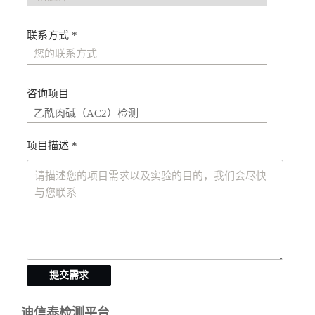
联系方式 *
咨询项目
项目描述 *
提交需求
迪信泰检测平台