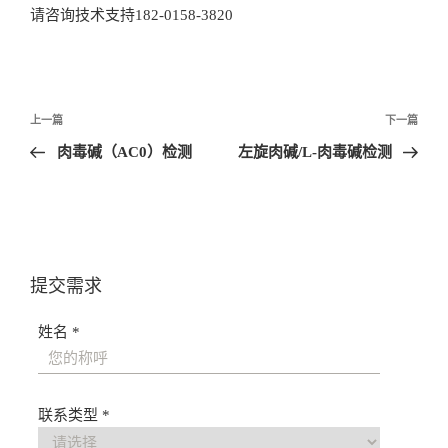
请咨询技术支持182-0158-3820
文
上一篇
下一篇
章
肉毒碱（AC0）检测
左旋肉碱/L-肉毒碱检测
导
航
提交需求
姓名 *
联系类型 *