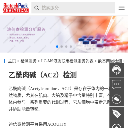
主页
>
检测服务
>
LC-MS液质联用检测服务列表
>
酰基肉碱检测
>
乙酰肉碱（AC2）检测
乙酰肉碱（Acetylcarnitine，AC2）是存在于体内的一种自
然物质，尤其在肌肉、大脑及精子中含量特别丰富，在人
体内参与一系列重要的代谢过程，它从细胞中带走乙酰基
并协助能量转移。
迪信泰检测平台采用ACQUITY