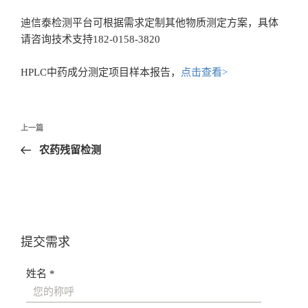
迪信泰检测平台可根据需求定制其他物质测定方案，具体
请咨询技术支持182-0158-3820
HPLC中药成分测定项目样本报告，
点击查看>
文
上一篇
章
农药残留检测
导
航
提交需求
姓名 *