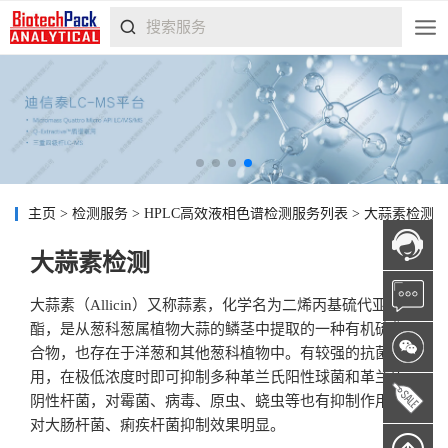
主页
>
检测服务
>
HPLC高效液相色谱检测服务列表
>
大蒜素检测
大蒜素检测
大蒜素（Allicin）又称蒜素，化学名为二烯丙基硫代亚磺酸
酯，是从葱科葱属植物大蒜的鳞茎中提取的一种有机硫化
合物，也存在于洋葱和其他葱科植物中。有较强的抗菌作
用，在极低浓度时即可抑制多种革兰氏阳性球菌和革兰氏
阴性杆菌，对霉菌、病毒、原虫、蛲虫等也有抑制作用，
对大肠杆菌、痢疾杆菌抑制效果明显。