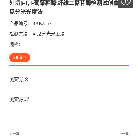
外切β-1,4-葡聚糖酶\纤维二糖苷酶检测试剂盒 可
见分光光度法
产品编号：
BKKJ357
检测方法：
可见分光光度法
规格：
-
立即询价
测定意义
——
测定原理
——
文
上一篇
下一篇