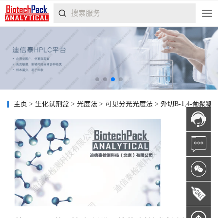
主页
>
生化试剂盒
>
光度法
>
可见分光光度法
>
外切Β-1,4-葡