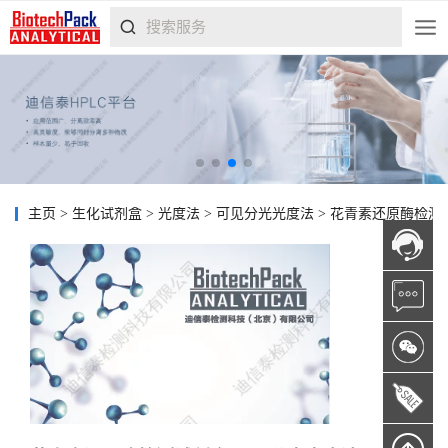
主页
>
生化试剂盒
>
光度法
>
可见分光光度法
>
花青素还原酶检测