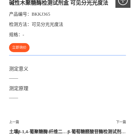
碱性木聚糖酶检测试剂盒 可见分光光度法
产品编号：
BKKJ365
检测方法：
可见分光光度法
规格：
-
立即询价
测定意义
——
测定原理
——
文
上一篇
下一篇
章
土壤β-1,4-葡聚糖酶\纤维二糖苷酶检测试剂盒 可见分光光度法
β-葡萄糖醛酸苷酶检测试剂盒 可见分光光度法