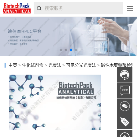
主页
>
生化试剂盒
>
光度法
>
可见分光光度法
>
碱性木聚糖酶检测