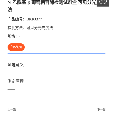
N-乙酰基-β-葡萄糖苷酶检测试剂盒 可见分光光度
法
产品编号：
BKKJ377
检测方法：
可见分光光度法
规格：
-
立即询价
测定意义
——
测定原理
——
文
上一篇
下一篇