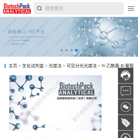
主页
>
生化试剂盒
>
光度法
>
可见分光光度法
>
N-乙酰基-Β-葡