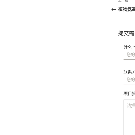
文
上一篇
章
植物氨
导
航
提交需
姓名 
联系方
项目描