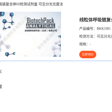
吸链复合体III检测试剂盒 可见分光光度法
线粒体呼吸链复合
产品编号：
BKKJ385
检测方法：
可见分光
规格：
-
立即询价
义
理