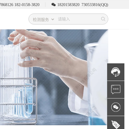
7868126 182-0158-3820
18201583820
730533816
(QQ)