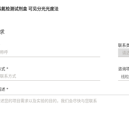
基氮检测试剂盒 可见分光光度法
求
*
联系类
式 *
咨询
述 *