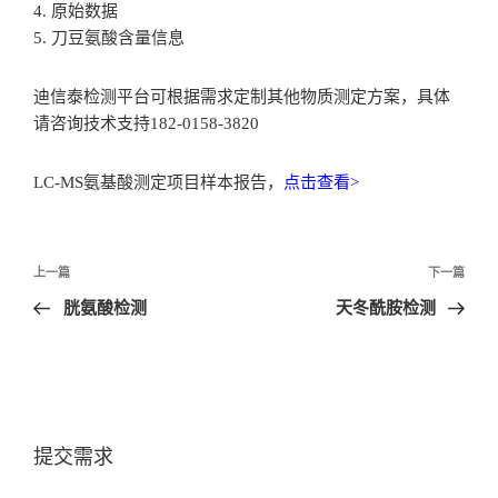
4. 原始数据
5. 刀豆氨酸含量信息
迪信泰检测平台可根据需求定制其他物质测定方案，具体
请咨询技术支持182-0158-3820
LC-MS氨基酸测定项目样本报告，
点击查看>
文
上一篇
下一篇
章
胱氨酸检测
天冬酰胺检测
导
航
提交需求