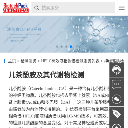
主页
>
检测服务
>
HPLC高效液相色谱检测服务列表
>
神经递质检
儿茶酚胺及其代谢物检测
儿茶酚胺（Catecholamine, CA）是一种含有儿茶酚和胺基
的神经类物质。儿茶酚胺包括去甲肾上腺素（NA或NE）、
肾上腺素(Ad或E)和多巴胺（DA），这三种儿茶酚胺都是
由酪氨酸为前体转化得到的。 迪信泰检测平台采用高效液
相色谱(HPLC)和液相质谱联用(LC-MS)技术，可高效、精准
的检测儿茶酚胺的含量变化。对于常见神经递质或以上神