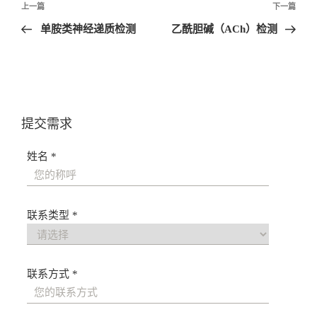
文
上一篇
下一篇
章
单胺类神经递质检测
乙酰胆碱（ACh）检测
导
航
提交需求
姓名 *
联系类型 *
联系方式 *