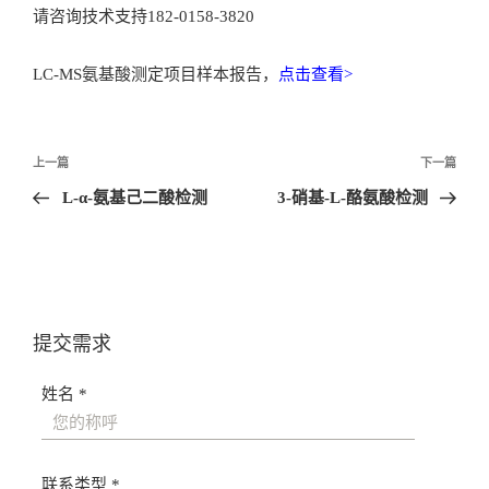
请咨询技术支持182-0158-3820
LC-MS氨基酸测定项目样本报告，
点击查看>
文
上一篇
下一篇
章
L-α-氨基己二酸检测
3-硝基-L-酪氨酸检测
导
航
提交需求
姓名 *
联系类型 *