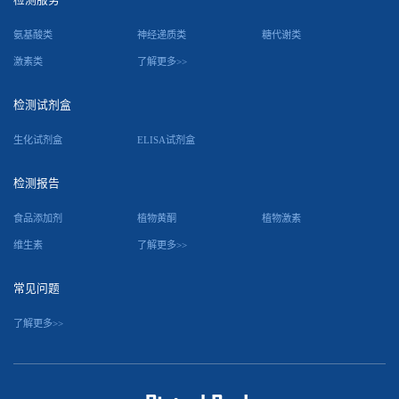
检测服务
氨基酸类
神经递质类
糖代谢类
激素类
了解更多>>
检测试剂盒
生化试剂盒
ELISA试剂盒
检测报告
食品添加剂
植物黄酮
植物激素
维生素
了解更多>>
常见问题
了解更多>>