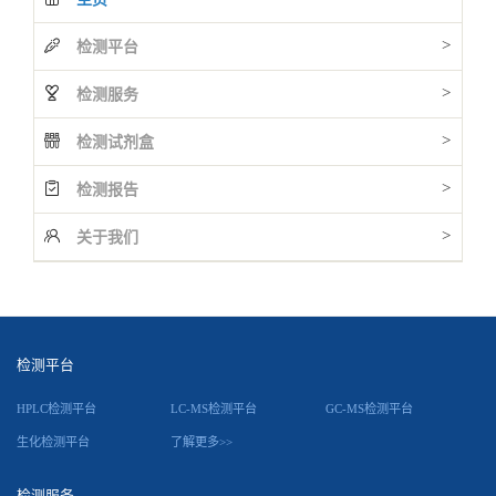
>
检测平台
>
检测服务
>
检测试剂盒
>
检测报告
>
关于我们
检测平台
HPLC检测平台
LC-MS检测平台
GC-MS检测平台
生化检测平台
了解更多>>