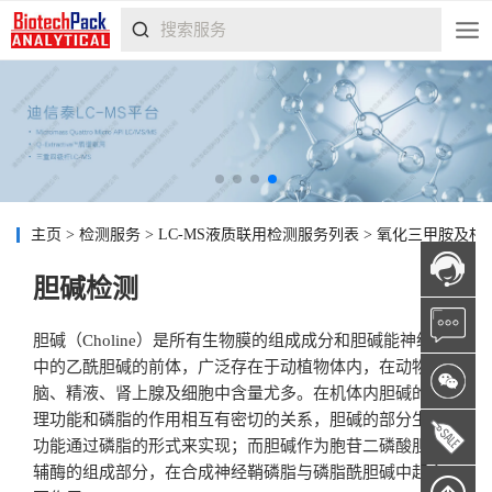
主页
>
检测服务
>
LC-MS液质联用检测服务列表
>
氧化三甲胺及相
胆碱检测
胆碱（Choline）是所有生物膜的组成成分和胆碱能神经元
中的乙酰胆碱的前体，广泛存在于动植物体内，在动物的
脑、精液、肾上腺及细胞中含量尤多。在机体内胆碱的生
理功能和磷脂的作用相互有密切的关系，胆碱的部分生理
功能通过磷脂的形式来实现；而胆碱作为胞苷二磷酸胆碱
辅酶的组成部分，在合成神经鞘磷脂与磷脂酰胆碱中起主