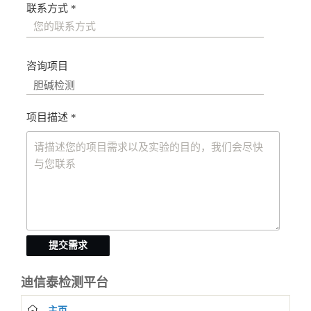
联系方式 *
咨询项目
项目描述 *
提交需求
迪信泰检测平台
主页