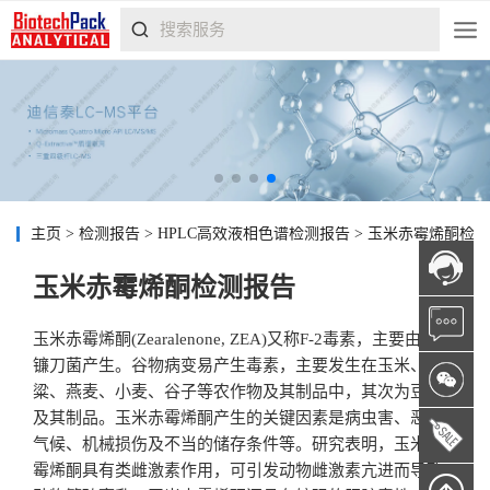
主页
>
检测报告
>
HPLC高效液相色谱检测报告
>
玉米赤霉烯酮检测
玉米赤霉烯酮检测报告
玉米赤霉烯酮(Zearalenone, ZEA)又称F-2毒素，主要由禾谷
镰刀菌产生。谷物病变易产生毒素，主要发生在玉米、高
粱、燕麦、小麦、谷子等农作物及其制品中，其次为豆类
及其制品。玉米赤霉烯酮产生的关键因素是病虫害、恶劣
气候、机械损伤及不当的储存条件等。研究表明，玉米赤
霉烯酮具有类雌激素作用，可引发动物雌激素亢进而导致