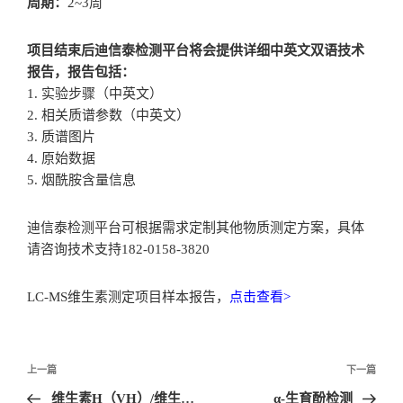
周期：
2~3周
项目结束后迪信泰检测平台将会提供详细中英文双语技术
报告，报告包括：
1. 实验步骤（中英文）
2. 相关质谱参数（中英文）
3. 质谱图片
4. 原始数据
5. 烟酰胺含量信息
迪信泰检测平台可根据需求定制其他物质测定方案，具体
请咨询技术支持182-0158-3820
LC-MS维生素测定项目样本报告，
点击查看>
文
上一篇
下一篇
章
维生素H（VH）/维生素B7（VB7）/生物素检测
α-生育酚检测