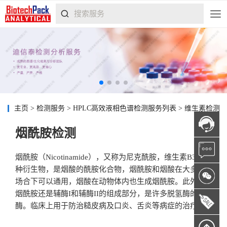
主页
>
检测服务
>
HPLC高效液相色谱检测服务列表
>
维生素检测
烟酰胺检测
烟酰胺（Nicotinamide），又称为尼克酰胺，维生素B3的一
种衍生物，是烟酸的酰胺化合物，烟酰胺和烟酸在大多数
场合下可以通用，烟酸在动物体内也生成烟酰胺。此外，
烟酰胺还是辅酶I和辅酶II的组成部分，是许多脱氢酶的辅
酶。临床上用于防治糙皮病及口炎、舌炎等病症的治疗。