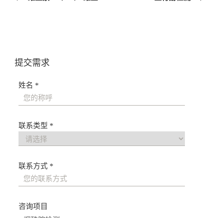
导
航
提交需求
姓名 *
联系类型 *
联系方式 *
咨询项目