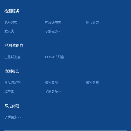
检测服务
氨基酸类
神经递质类
糖代谢类
激素类
了解更多>>
检测试剂盒
生化试剂盒
ELISA试剂盒
检测报告
食品添加剂
植物黄酮
植物激素
维生素
了解更多>>
常见问题
了解更多>>