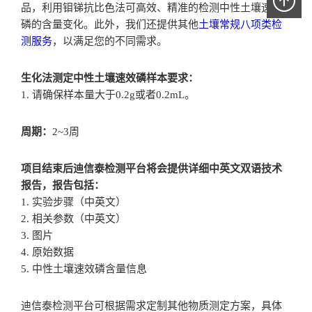
品，利用钼锑抗比色法可高效、精准的检测中性土壤速效
磷的含量变化。此外，我们还提供其他
土壤常规八项类检
测服务
，以满足您的不同需求。
生化法测定中性土壤速效磷样本要求：
1. 请确保样本量大于0.2g或者0.2mL。
周期：
2~3周
项目结束后迪信泰检测平台将会提供详细中英文双语技术
报告，报告包括：
1. 实验步骤（中英文）
2. 相关参数（中英文）
3. 图片
4. 原始数据
5. 中性土壤速效磷含量信息
迪信泰检测平台可根据需求定制其他物质测定方案，具体