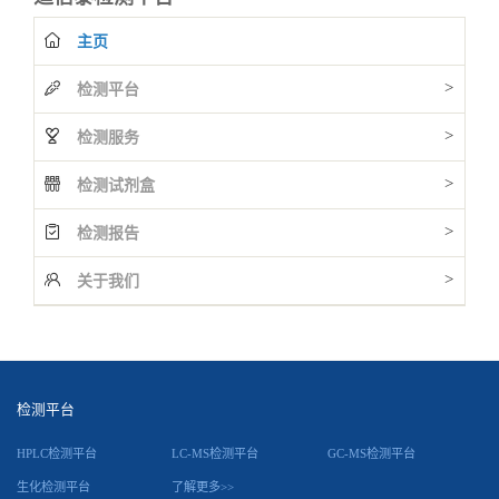
主页
>
检测平台
>
检测服务
>
检测试剂盒
>
检测报告
>
关于我们
检测平台
HPLC检测平台
LC-MS检测平台
GC-MS检测平台
生化检测平台
了解更多>>