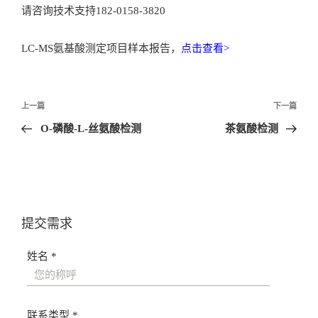
请咨询技术支持182-0158-3820
LC-MS氨基酸测定项目样本报告，
点击查看>
文
上一篇
下一篇
章
O-磷酸-L-丝氨酸检测
茶氨酸检测
导
航
提交需求
姓名 *
联系类型 *