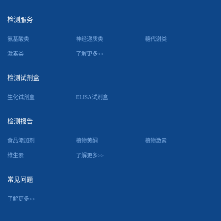
检测服务
氨基酸类
神经递质类
糖代谢类
激素类
了解更多>>
检测试剂盒
生化试剂盒
ELISA试剂盒
检测报告
食品添加剂
植物黄酮
植物激素
维生素
了解更多>>
常见问题
了解更多>>