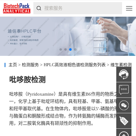
主页
>
检测服务
>
HPLC高效液相色谱检测服务列表
>
维生素检测
吡哆胺检测
吡哆胺（Pyridoxamine）是具有维生素B6作用的物质之
一，化学上基于吡啶环结构，具有羟基、甲基、氨基甲基
和羟甲基取代基。在生物体内，吡哆胺是以5′-磷酸的形态
与酶蛋白和酮酸形成结合物，作为转氨酶的辅酶而发挥作
用，对二胺氧化酶具有颉颃性的抑制作用。