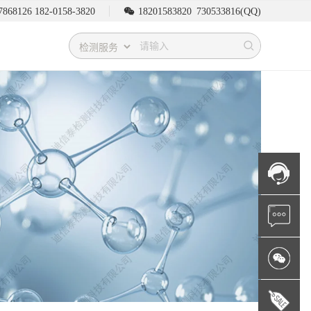
7868126 182-0158-3820
18201583820
730533816
(QQ)