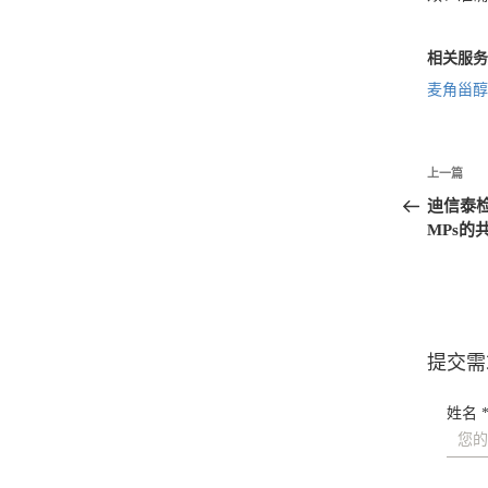
相关服务
麦角甾醇
文
上一篇
章
迪信泰检
导
MPs
航
提交需
姓名 