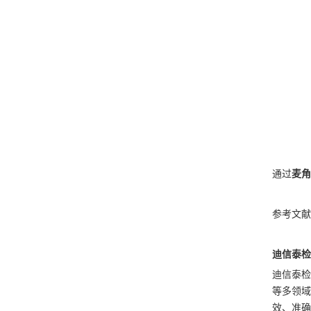
通过
麦角
参考文献：Wu Z
迪信泰检
迪信泰检
等多领域
效、准确