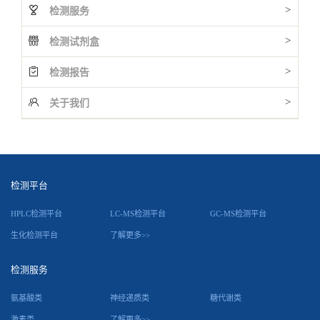
>
检测服务
>
检测试剂盒
>
检测报告
>
关于我们
检测平台
HPLC检测平台
LC-MS检测平台
GC-MS检测平台
生化检测平台
了解更多>>
检测服务
氨基酸类
神经递质类
糖代谢类
激素类
了解更多>>