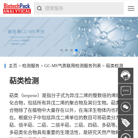
主页
>
检测服务
>
GC-MS气质联用检测服务列表
>
萜类检测
萜类检测
萜类（terpene）是指分子式为异戊二烯的整数倍的烯烃类
化合物，包括所有异戊二烯的聚合物及其衍生物。萜类化
合物除了在植物中大量存在以外，在海洋生物体内也存
在。根据分子中包括异戊二烯单位的数目可将萜类分为单
萜、倍半萜、二萜、二倍半萜、三萜、四萜、多萜等。很
多萜类化合物具有重要的生理活性，是研究天然产物和开