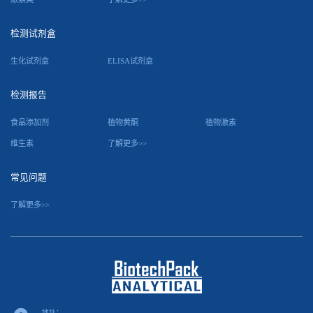
检测试剂盒
生化试剂盒
ELISA试剂盒
检测报告
食品添加剂
植物黄酮
植物激素
维生素
了解更多>>
常见问题
了解更多>>
地址：