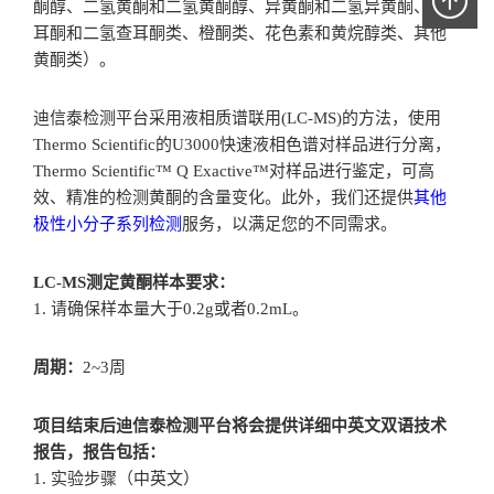
酮醇、二氢黄酮和二氢黄酮醇、异黄酮和二氢异黄酮、查
耳酮和二氢查耳酮类、橙酮类、花色素和黄烷醇类、其他
黄酮类）。
迪信泰检测平台采用液相质谱联用(LC-MS)的方法，使用
Thermo Scientific的U3000快速液相色谱对样品进行分离，
Thermo Scientific™ Q Exactive™对样品进行鉴定，可高
效、精准的检测黄酮的含量变化。此外，我们还提供
其他
极性小分子系列检测
服务，以满足您的不同需求。
LC-MS测定黄酮样本要求：
1. 请确保样本量大于0.2g或者0.2mL。
周期：
2~3周
项目结束后迪信泰检测平台将会提供详细中英文双语技术
报告，报告包括：
1. 实验步骤（中英文）