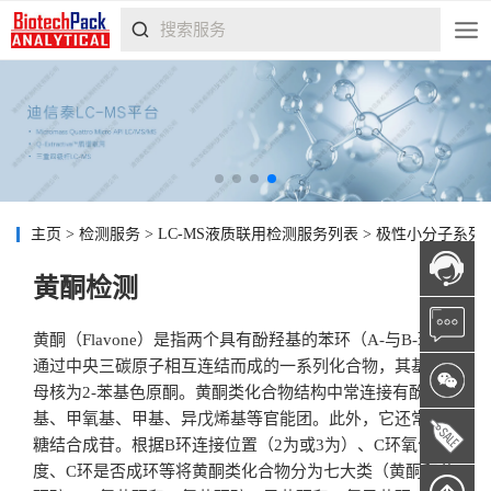
主页
>
检测服务
>
LC-MS液质联用检测服务列表
>
极性小分子系列
黄酮检测
黄酮（Flavone）是指两个具有酚羟基的苯环（A-与B-环）
通过中央三碳原子相互连结而成的一系列化合物，其基本
母核为2-苯基色原酮。黄酮类化合物结构中常连接有酚羟
基、甲氧基、甲基、异戊烯基等官能团。此外，它还常与
糖结合成苷。根据B环连接位置（2为或3为）、C环氧化程
度、C环是否成环等将黄酮类化合物分为七大类（黄酮和黄