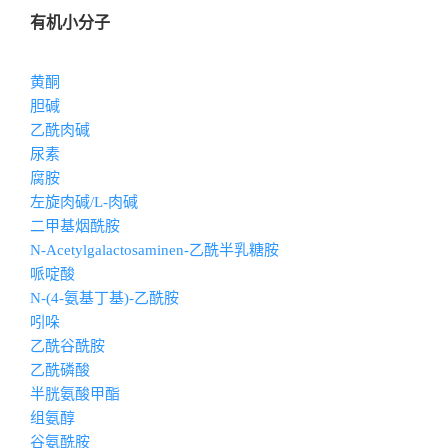
有机小分子
黄酮
胆碱
乙酰肉碱
尿素
腐胺
左旋肉碱/L-肉碱
二甲基烟酰胺
N-Acetylgalactosaminen-乙酰半乳糖胺
哌啶酸
N-(4-氨基丁基)-乙酰胺
吲哚
乙酰谷酰胺
乙酰磷酸
半胱氨酸甲酯
组氨醇
谷氨酰胺