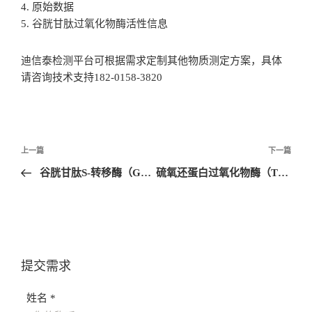
4. 原始数据
5. 谷胱甘肽过氧化物酶活性信息
迪信泰检测平台可根据需求定制其他物质测定方案，具体
请咨询技术支持182-0158-3820
文
上一篇
下一篇
章
谷胱甘肽S-转移酶（GST）检测
硫氧还蛋白过氧化物酶（TPX）检测
导
航
提交需求
姓名 *