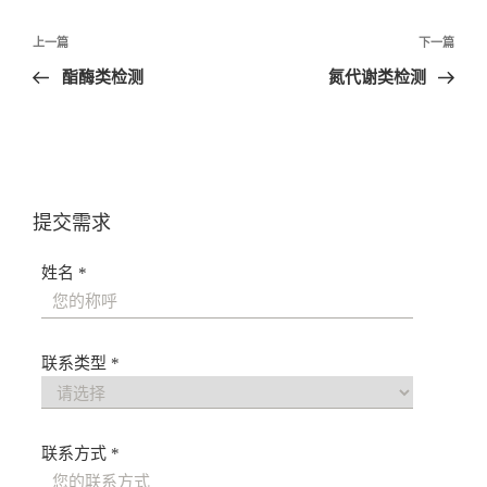
文
上一篇
下一篇
章
酯酶类检测
氮代谢类检测
导
航
提交需求
姓名 *
联系类型 *
联系方式 *