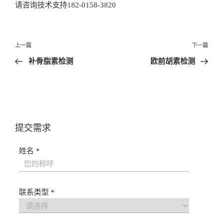
请咨询技术支持182-0158-3820
文
上一篇
下一篇
章
补骨脂素检测
欧前胡素检测
导
航
提交需求
姓名 *
联系类型 *