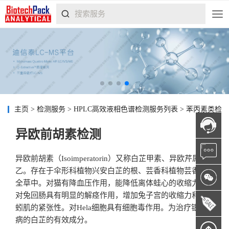
主页
>
检测服务
>
HPLC高效液相色谱检测服务列表
>
苯丙素类检
异欧前胡素检测
异欧前胡素（Isoimperatorin）又称白芷甲素、异欧芹属素
乙。存在于伞形科植物兴安白芷的根、芸香科植物芸香的
全草中。对猫有降血压作用，能降低离体蛙心的收缩力，
对兔回肠具有明显的解痉作用，增加兔子宫的收缩力和蚯
蚓肌的紧张性。对Hela细胞具有细胞毒作用。为治疗银屑
病的白芷的有效成分。