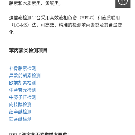
脂素和木质素类、黄酮类。
迪信泰检测平台采用高效液相色谱（HPLC）和液质联用
（LC-MS）法，可高效、精准的检测苯丙素类及其含量变
化。
苯丙素类检测项目
补骨脂素检测
异欧前胡素检测
欧前胡素检测
牛蒡苷元检测
牛蒡子苷检测
肉桂醇检测
细辛醚检测
茴香醚检测
HPLC测定苯丙素类样本要求：