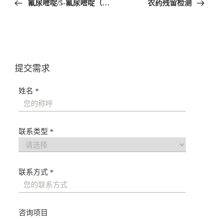
氟尿嘧啶/5-氟尿嘧啶（5-FU）检测
农药残留检测
导
航
提交需求
姓名 *
联系类型 *
联系方式 *
咨询项目