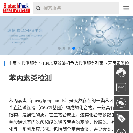
主页
>
检测服务
>
HPLC高效液相色谱检测服务列表
>
苯丙素类检测
苯丙素类检测
苯丙素类（phenylpropanoids）是天然存在的一类苯环与三
个直链碳连接（C6-C3基团）构成的化合物。一般具有苯酚
结构，是酚性物质。在生物合成上，这类化合物多数由莽
草酸通过苯丙氨酸和酪氨酸等芳香氨基酸，经脱氨、羟基
化等一系列反应形成。包括简单苯丙素类、香豆素类、木