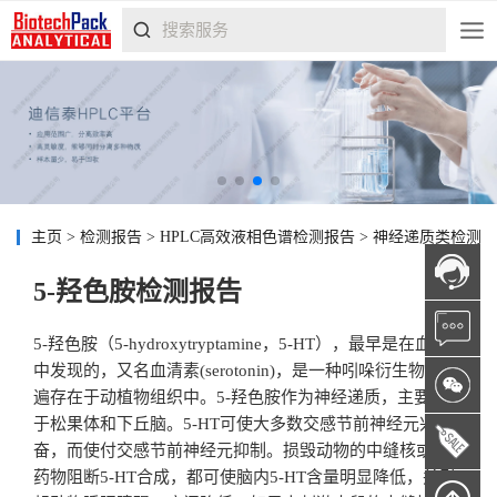
主页
>
检测报告
>
HPLC高效液相色谱检测报告
>
神经递质类检测
5-羟色胺检测报告
5-羟色胺（5-hydroxytryptamine，5-HT），最早是在血清
中发现的，又名血清素(serotonin)，是一种吲哚衍生物，普
遍存在于动植物组织中。5-羟色胺作为神经递质，主要分布
于松果体和下丘脑。5-HT可使大多数交感节前神经元兴
奋，而使付交感节前神经元抑制。损毁动物的中缝核或用
药物阻断5-HT合成，都可使脑内5-HT含量明显降低，并引