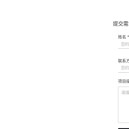
提交需
姓名 
联系方
项目描