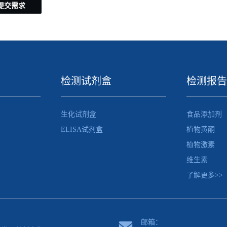
提交需求
检测试剂盒
检测报告
生化试剂盒
食品添加剂
ELISA试剂盒
植物黄酮
植物激素
维生素
了解更多>>
邮箱：