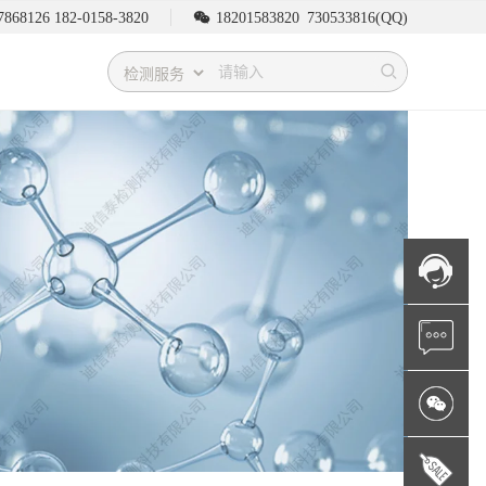
7868126 182-0158-3820
18201583820
730533816
(QQ)