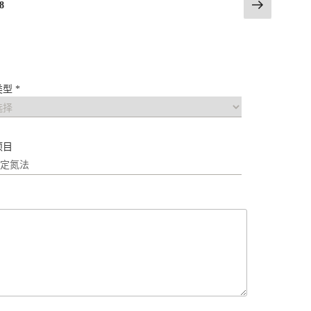
8
型 *
项目