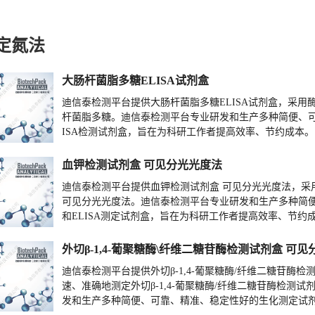
定氮法
大肠杆菌脂多糖ELISA试剂盒
迪信泰检测平台提供大肠杆菌脂多糖ELISA试剂盒，采
杆菌脂多糖。迪信泰检测平台专业研发和生产多种简便、可
ISA检测试剂盒，旨在为科研工作者提高效率、节约成本。
血钾检测试剂盒 可见分光光度法
迪信泰检测平台提供血钾检测试剂盒 可见分光光度法，采
可见分光光度法。迪信泰检测平台专业研发和生产多种简
和ELISA测定试剂盒，旨在为科研工作者提高效率、节约
外切β-1,4-葡聚糖酶\纤维二糖苷酶检测试剂盒 可
迪信泰检测平台提供外切β-1,4-葡聚糖酶/纤维二糖苷酶
速、准确地测定外切β-1,4-葡聚糖酶/纤维二糖苷酶检测
发和生产多种简便、可靠、精准、稳定性好的生化测定试剂