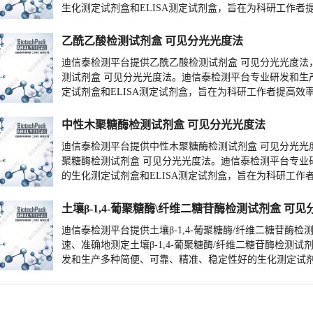
生化测定试剂盒和ELISA测定试剂盒，旨在为科研工作者
乙酰乙酸检测试剂盒 可见分光光度法
迪信泰检测平台提供乙酰乙酸检测试剂盒 可见分光光度法
测试剂盒 可见分光光度法。迪信泰检测平台专业研发和生
定试剂盒和ELISA测定试剂盒，旨在为科研工作者提高效
中性木聚糖酶检测试剂盒 可见分光光度法
迪信泰检测平台提供中性木聚糖酶检测试剂盒 可见分光光
聚糖酶检测试剂盒 可见分光光度法。迪信泰检测平台专业
的生化测定试剂盒和ELISA测定试剂盒，旨在为科研工作
土壤β-1,4-葡聚糖酶\纤维二糖苷酶检测试剂盒 可
迪信泰检测平台提供土壤β-1,4-葡聚糖酶/纤维二糖苷酶
速、准确地测定土壤β-1,4-葡聚糖酶/纤维二糖苷酶检测
发和生产多种简便、可靠、精准、稳定性好的生化测定试剂