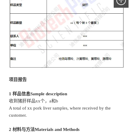
项目报告
1 样品信息Sample description
收到猪肝样品xx个，a和b
A total of xx pork liver samples, where received by the
customer.
2 材料与方法Materials and Methods